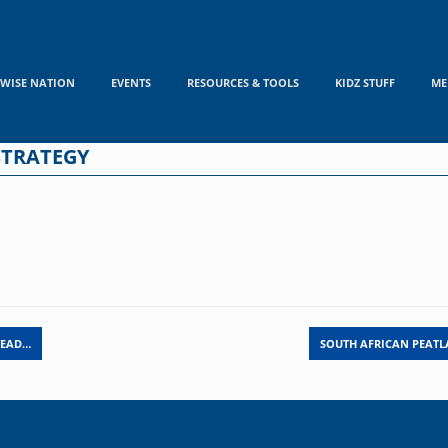
WISE NATION
EVENTS
RESOURCES & TOOLS
KIDZ STUFF
ME
TRATEGY
TEAD…
SOUTH AFRICAN PEATL