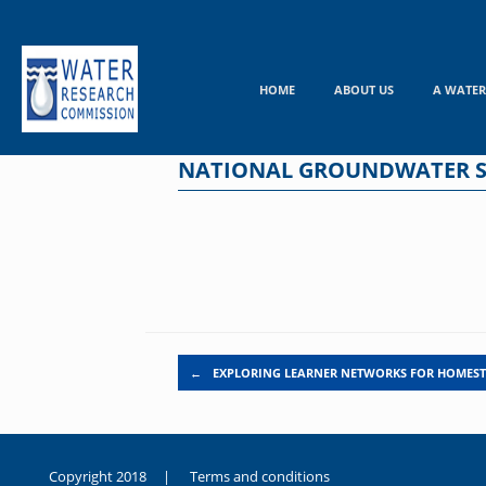
Skip
to
content
HOME
ABOUT US
A WATER
NATIONAL GROUNDWATER S
Post navigation
←
EXPLORING LEARNER NETWORKS FOR HOMES
Copyright 2018 |
Terms and conditions