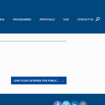
DIA
PROGRAMMES
PROPOSALS
SCM
CONTACT US
LOW FLUSH LATRINES FOR PUBLIC…
→