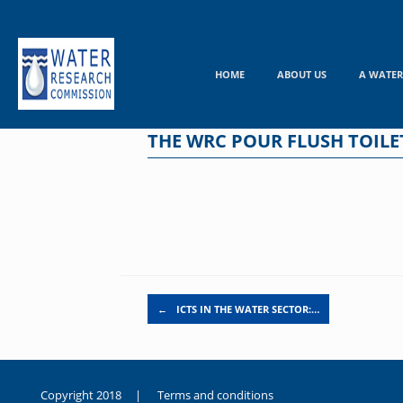
Skip
to
content
HOME
ABOUT US
A WATER
THE WRC POUR FLUSH TOILE
Post navigation
←
ICTS IN THE WATER SECTOR:…
Copyright 2018 |
Terms and conditions